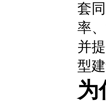
套同
率、
并提
型建
为