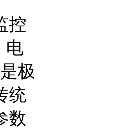
监控
、电
）是极
传统
参数