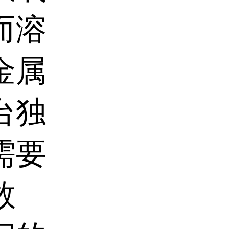
而溶
金属
台独
需要
数