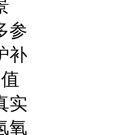
景
多参
炉补
 值
真实
氢氧