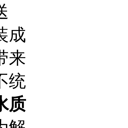
送
装成
带来
不统
水质
为解