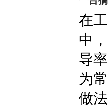
一台搞
在工
中，
导率
为常
做法