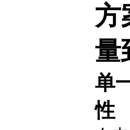
方
量
单
性