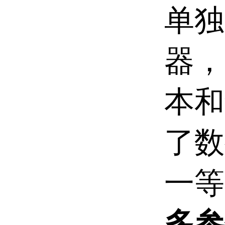
单独
器，
本和
了数
一等
多参