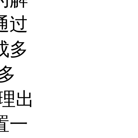
通过
成多
多
理出
置一