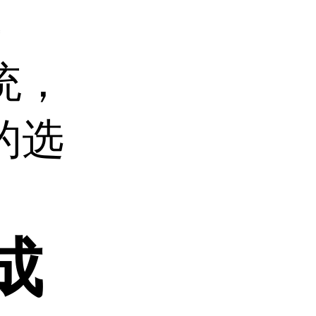
导
统，
的选
成