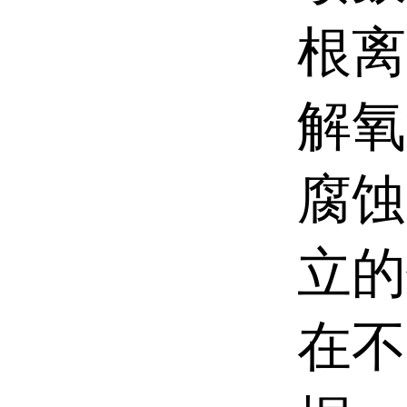
根离
解氧
腐蚀
立的
在不