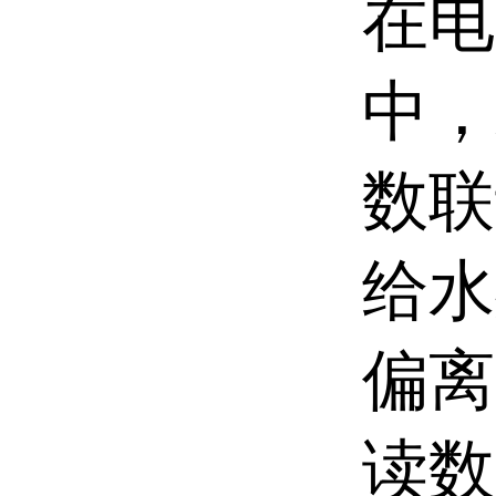
在电
中，
数联
给水
偏离
读数