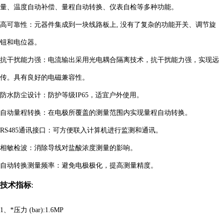
量、温度自动补偿、量程自动转换、仪表自检等多种功能。
高可靠性：
元器件
集成到一块线路板上
, 没有了复杂的功能开关、调节旋
钮和电位器。
抗干扰能力强
：
电流输出采用光电耦合隔离技术，抗干扰能力强，实现远
传。具有良好的电磁兼容性。
防水防尘设计
：
防护等级
IP65，适宜户外使用。
自动量程转换：在电极所覆盖的测量范围内实现量程自动转换
。
RS485通讯接口：
可方便联入计算机进行监测和通讯。
相敏检波：
消除导线对
盐
酸浓度测量的影响。
自动转换测量频率：避免电极极化，提高测量精度。
技术指标
:
1、
*压力
(bar)
:1.6MP