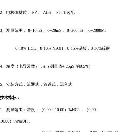
2、
电极体材质
：
PP
、
ABS
、
PTFE
选配
3、
测量范围
：
0
~
1
0mS
、
0
~
20mS
、
0
~
200mS
、
0
~
2000Ms
0-1
0
% HCL
，
0-1
0
% NaOH
，
0-15%
硝酸，
0-30%
硫酸
4、
精度（电导常数）
：
±（测量值+ 25μS 的0.5%）
5、安装方式：流通式，管道式，沉入式
技术指标：
1、
测量范围：浓度：（
0.00
～
10.00
）
%HCL
，（
0.00
～
10.00
）
%
Na
OH
，