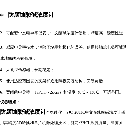
防腐蚀酸碱浓度计
中
；
2
、可配套中文电导率仪表，中文酸碱浓度计使用，精度高，稳定性强；
3
、
感应电导率技术，消除了堵塞和极化的误差。使用接触式电极可能造
成堵塞的所有领域
；
4
、
大孔径传感器，长期稳定
；
5
、
使用适应范围宽的支架和通用隔板安装结构，安装灵活
；
6
、
宽阔的电导率（
1us/cm
～
2s/cm
）和温度（
0
℃
～
130
℃
）可调范围
。
仪器特点：
防腐蚀酸碱浓度计
全智能化：
SJG-2083C中文在线酸碱浓度计采
用高精度AD转换和单片机微处理技术，能
完成
HCL浓度测量、温度测