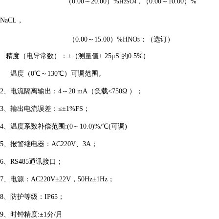
（
0.00
～
20.00
）
%
（
0.00
～
10.00
）
%
H
SO
，
4
2
NaCL
，
（
0.00
～
15.00
）
%HNO
；（选订）
3
精度（电导常数）
：
±（测量值+ 25μS 的0.5%）
温度（
0
℃
～
130
℃
）可调范围
。
2、电流隔离输出：4～20 mA（负载<750Ω ）；
3、输出电流误差：≤±1%FS；
4、温度系数补偿范围:(0～10.0)%/℃(可调)
5、报警继电器：AC220V、3A；
6、RS485通讯接口；
7、电源：AC220V±22V，50Hz±1Hz；
8、防护等级：IP65；
9、时钟精度:±1分/月