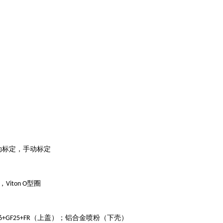
动标定，手动标定
，
型圈
Viton O
（上盖）；铝合金喷粉（下壳）
6+GF25+FR