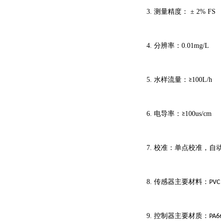
3.
测量精度：
±
2
% FS
4.
分辨率：
0.01mg/L
5.
水样流量：
100L/h
≥
6.
电导率：
100us/cm
≥
7.
校准：单点校准，自
8.
传感器主要材料：
PVC
9.
控制器主要材质：
PA6