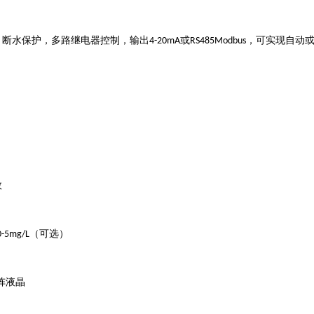
。断水保护，多路继电器控制，输出
或
，可实现自动
4-20mA
RS485Modbus
数
（可选）
0-5mg/L
阵液晶