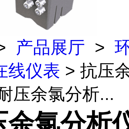
>
产品展厅
>
在线仪表
> 抗压
耐压余氯分析...
压余氯分析仪