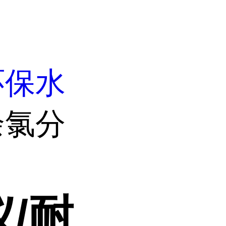
环保水
余氯分
/耐