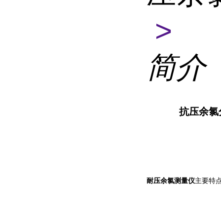
>
简介
抗压余氯
耐压余氯测量仪
主要特