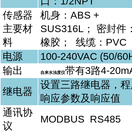
口：
1/2NPT
传感器
机身：
ABS +
主要材
SUS
316L
；
密封件
料
橡胶；
线缆：
PVC
电源
100-240VAC (50/60
输出
带有3
路
4-20m
自来水浊度仪
设置三路继电器，程
继电器
响应参数及响应值
通讯协
MODBUS RS485
议