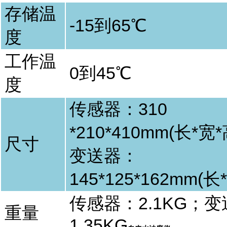
存储温
-15
到
65
℃
度
工作温
0
到
45
℃
度
传感器：
310
*210*410mm
(
长
*
宽
*
尺寸
变送器：
145*125*162mm(
长
*
传感器：
2.1KG
；变
重量
1.35KG