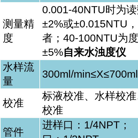
0.001-40NTU
时为读
测量精
±
2%
或±
0.015NTU
，
度
者；
40-100NTU
为
±
5%
自来水浊度仪
水样流
300ml/min
≤
X
≤
700ml
量
标液校准、水样校准
校准
校准
进样口：
1/4NPT
；
管件