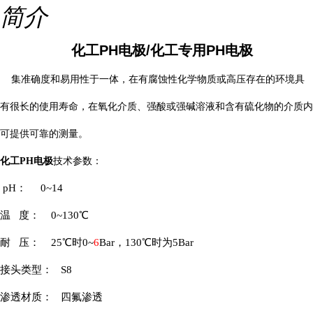
简介
化工PH电极/化工专用PH电极
集准确度和易用性于一体，在有腐蚀性化学物质或高压存在的环境具
有很长的使用寿命，在氧化介质、强酸或强碱溶液和含有硫化物的介质内
可提供可靠的测量。
化工PH电极
技术参数：
pH： 0~14
温
度：
0~130℃
耐
压：
25℃时0~
6
Bar，130℃时为5Bar
接头类型：
S8
渗透材质：
四氟渗透