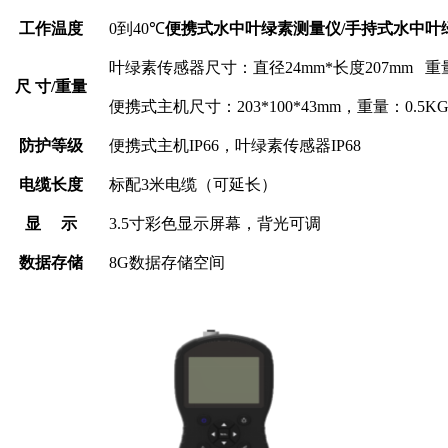
工作温度
0
到
40℃
便携式水中叶绿素测量仪/手持式水中叶
叶绿素传感器尺寸
：直径
2
4mm*
长度
207mm
重
尺 寸
/
重量
便携式主机尺寸：
203*100*43mm
，
重量：
0.5
K
防护等级
便携式主机
IP66
，叶绿素传感器
IP
68
电缆长度
标配
3
米电缆
（可延长）
显
示
3.5
寸彩色显示屏幕，背光可调
数据存储
8G
数据存储空间