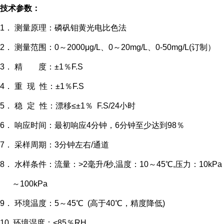
技术参数：
1． 测量原理：磷矾钼黄光电比色法
2．
测量范围：
0
～
2000
μ
g/L
、
0
～
2
0mg/L
、
0-50mg/L(
订制）
3．
精 度：
±
1
％
F.S
4．
重
现
性：
±
1
％
F.S
5．
稳
定
性：漂移
≤±
1
％
F.S/24
小时
6．
响应时间：最初响应
4
分钟，
6
分钟至少达到
98
％
7．
采样周期：
3
分钟左右
/
通道
8．
水样条件：流量：
>2
毫升
/
秒,
温度：
10
～
45
℃
,压力：
10kPa
～
100kPa
9．
环境温度：
5
～
45
℃
(
高于
40
℃，精度降低
)
10.
环境湿度：
<85
％
RH