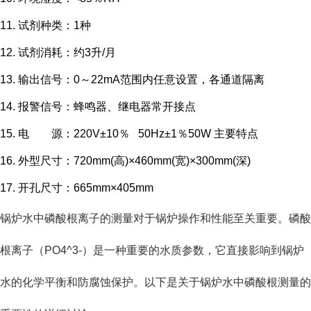
11.
试剂种类：
1
种
12.
试剂消耗：约
3
升
/
月
13.
输出信号：
0
～
22mA
范围内任意设置，各通道隔离
14.
报警信号：蜂鸣器、继电器常开接点
15.
电 源：
220V
±
10
％
50Hz
±
1
％
50W
主要特点
16.
外型尺寸：
720mm(高)×460mm(宽)×300mm(深)
17.
开孔尺寸：
665
mm×405mm
锅炉水中磷酸根离子的测量对于锅炉操作和性能至关重要。磷酸
根离子（PO4^3-）是一种重要的水质参数，它直接影响到锅炉
水的化学平衡和防腐蚀保护。以下是关于锅炉水中磷酸根测量的