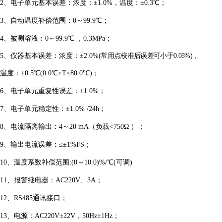
2、
电子单元基本误差：
浓度：±1.0%，温度：±0.3℃；
3、自动温度补偿范围：0～99.9℃；
4、被测溶液：0～99.9℃ ，0.3MPa；
5、仪器基本误差：浓度：±2.0%
(常用点校准后误差可小于0.05%)
，
温度：±0.5℃(0.0℃≤T≤80.0℃)；
6、电子单元重复性误差：±1.0%；
7、电子单元稳定性：±1.0% /24h；
8、电流隔离输出：4～20 mA（负载<750Ω ）；
9、输出电流误差：≤±1%FS；
10、温度系数补偿范围:(0～10.0)%/℃(可调)
11、报警继电器：AC220V、3A；
12、RS485通讯接口；
13、电源：AC220V±22V，50Hz±1Hz；