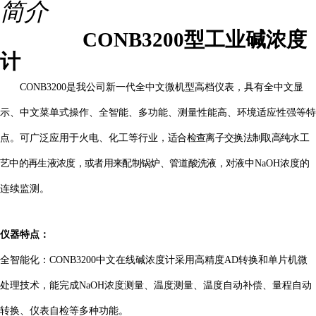
简介
CONB3200
型工业碱浓度
计
CONB3200
是
我
公司新一代全中文微机型高档仪表，具有全中文显
示、中文菜单式操作、全智能、多功能、测量性能高、环境适应性强等特
点
。可
广泛应用于
火
电
、
化工
等行业，
适合检查离子交换法制取高纯水工
艺中的再生液浓度，或者用来配制锅炉、管道酸洗液，对
液中NaOH浓度的
连续监测
。
仪器特点：
全智能化：
CONB3200
中文在线碱浓度计采用高精度AD转换和单片机微
处理技术，能
完成NaOH浓度测量、温度测量、温度自动补偿、量程自动
转换、仪表自检等多种功能。