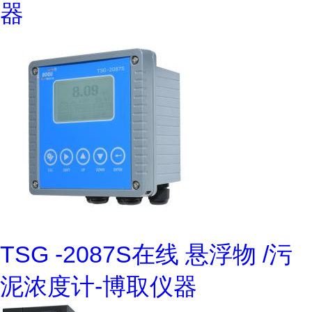
器
TSG -2087S在线 悬浮物 /污
泥浓度计-博取仪器