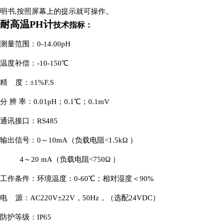
明书,按照屏幕上的提示就可操作。
耐高温PH计
技术指标：
测量范围：0-14.00pH
温度补偿：-10-150℃
精 度：±1%F.S
分 辨 率：0.01pH；0.1℃；0.1mV
通讯接口：RS485
输出信号：
0～10mA（负载
电阻
<1.5kΩ ）
4～20 mA（负载
电阻
<750Ω ）
工作条件：环境温度：0-60℃；相对湿度＜90%
电 源：AC220V±22V，50Hz，（选配24VDC）
防护等级：IP65