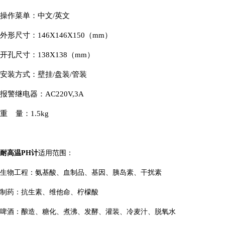
操作菜单：中文/英文
外形尺寸：146X146X150（mm）
开孔尺寸：138X138（mm）
安装方式：壁挂/盘装/管装
报警继电器：AC220V,3A
重 量：1.5kg
耐高温PH计
适用范围：
生物工程：氨基酸、血制品、基因、胰岛素、干扰素
制药：抗生素、维他命、柠檬酸
啤酒：酿造、糖化、煮沸、发酵、灌装、冷麦汁、脱氧水