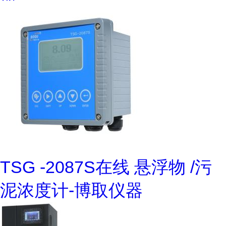
TSG -2087S在线 悬浮物 /污
泥浓度计-博取仪器