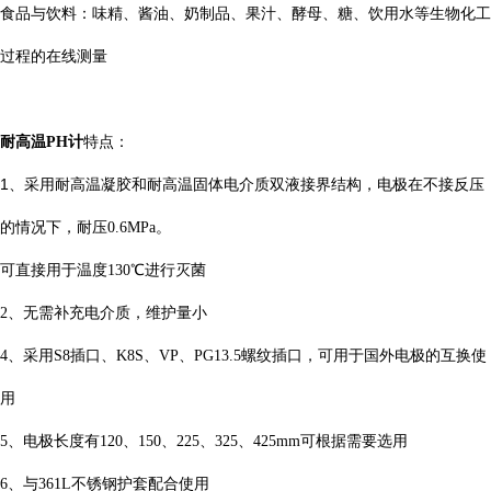
食品与饮料：味精、酱油、奶制品、果汁、酵母、糖、饮用水等生物化工
过程的在线测量
耐高温PH计
特点：
1、
采用
耐高温
凝胶
和耐高温
固体
电介质双液接界结构
，
电极在不接反压
的情况下，耐压
0.
6
MPa
。
可直接用于温度
130
℃进行灭菌
2
、无需补充电介质，维护量小
4
、采用
S
8
插口
、
K8S
、
VP
、
PG13.5
螺纹插口，可用于国外电极的互换使
用
5
、电极长度有
120
、
150
、
225
、
325
、
425
mm
可根据需要选用
6
、与
361L
不锈钢护套配合使用