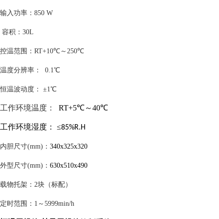
输入
功率
：
850
W
容积：
30L
控温范围
：
RT+
10℃
～
250
℃
温度分辨率
：
0.1℃
恒温波动度
：
±
1
℃
工作环境温度：
RT+
5
℃～
40
℃
工作
环境湿度
：
≤
85%R.H
内胆尺寸
(mm)
：
340x325x320
外型尺寸
(mm)
：
630x510x490
载物托架
：
2块（标配）
定时范围
：
1～
5
999min/h