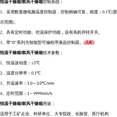
恒温干燥箱/鼓风干燥箱
控制系统
：
1、
采用数显微电脑温度控制器，控制精确可靠，精度：
0.1
℃
显
(
示范围
。
)
2、
具有定时功能、控温保护功能，设有风机停转开关。
3
、带“
”系列为智能型可编程序液晶控制器。
(
选配
D
)
恒温干燥箱/鼓风干燥箱
技术参数
：
1
、恒温波动度：±
℃
1
2
、温度分辨率：
℃
0.1
3
、升温速率：
～
℃
1.0
3.0
/min
4
、定时范围：
～
1
9999min/h
恒温干燥箱/鼓风干燥箱
用途
：
适用于
工矿企业
、科研单位、大专院校、化验室、医疗机构