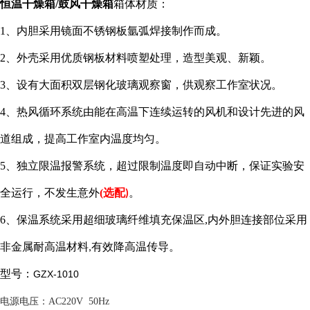
恒温干燥箱/鼓风干燥箱
箱体材质
：
1
、内胆采用镜面不锈钢板氩弧焊接制作而成
。
2
、外壳采用优质钢板材料喷塑处理，造型美观、新颖。
3
、设有大面积双层钢化玻璃观察窗，供观察工作室状况。
4
、热风循环系统由能在高温下连续运转的风机和设计先进的风
道组成
，
提高工作室内温度均匀。
5
、独立限温报警系统，超过限制温度即自动中断，保证实验安
全运行，不发生意外
(
选配
。
)
6
、
保温系统采用超细玻璃纤维填充保温区
,
内外胆连接部位采用
非金属耐高温材料
有效降高温传导。
,
型号：
GZX-1010
电源电压
：
AC
220V 50H
z