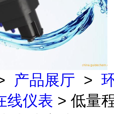
>
产品展厅
>
在线仪表
> 低量