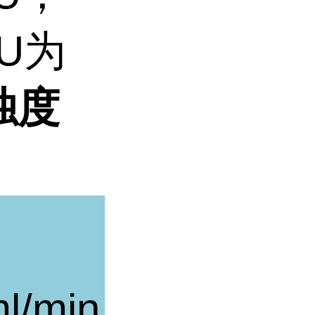
U
为
浊度
l/min