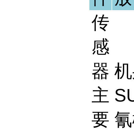
传
感
器
机
主
S
要
氰