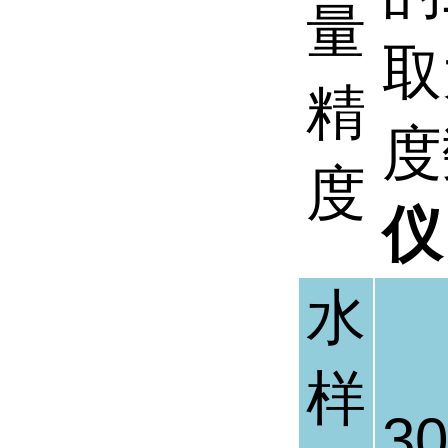
量
取
精
度
度
仪
水
样
30