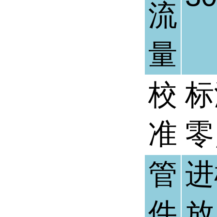
流
量
校
标
准
零
管
进
件
放