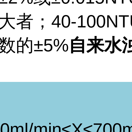
大者；
40-100NT
数的±
5%
自来水
0ml/min
≤
X
≤
700m