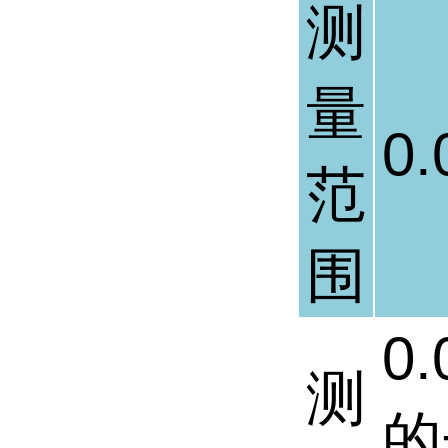
测
量
0.
范
围
0.
测
的