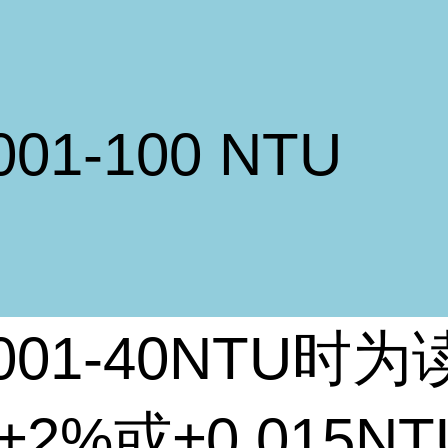
001-100 NTU
001-40NTU
时为
±
2%
或±
0.015NT