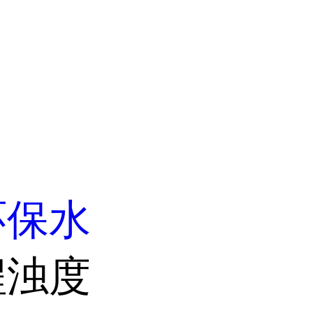
环保水
程浊度