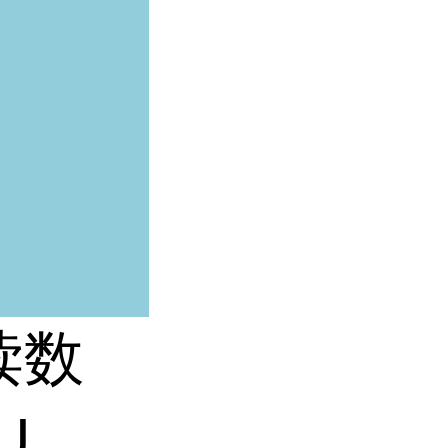
读数
U
，