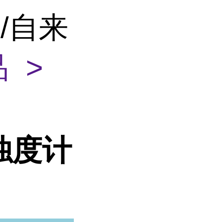
/自来
 >
浊度计