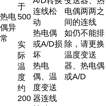
A/D转换
变送器、热
于
连线松
电偶两两之
热电
500
动
间的连线
偶异
热电偶
如仍不能排
常
或A/D损
除，请更换
实
坏
温度变送
际
热电
器、热电偶
温
偶、温
或A/D
度
度变送
约
200
器连线