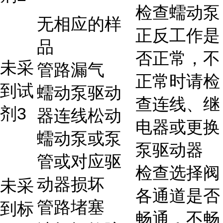
检查蠕动泵
无相应的样
正反工作是
品
否正常，不
未采
管路漏气
正常时请检
到试
蠕动泵驱动
查连线、继
剂3
器连线松动
电器或更换
蠕动泵或泵
泵驱动器
管或对应驱
检查选择阀
动器损坏
未采
各通道是否
管路堵塞
到标
畅通，不畅