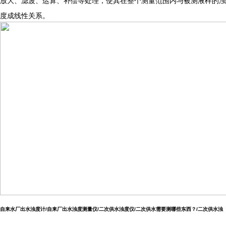
放大、滤波、运算、补偿等处理，使其在整个测量范围内与被测液样的浊
度成线性关系。
自来水厂出水浊度计/自来厂出水浊度测量仪/二次供水浊度仪/二次供水需要测哪些东西？/二次供水浊