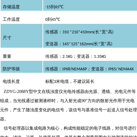
存储温度
到
℃
-15
65
工作温度
到
℃
0
45
自来水厂出水浊度计/自来厂出水浊度测量仪/二次供水浊
传感器：
(
长
宽
高
310 *210*410mm
*
*
)
尺寸
变送器：
长
宽
高
145*125*162mm(
*
*
)
重量
传感器：
；变送器：
2.1KG
1.35KG
防护等级
传感器：
；变送器：
IP68/NEMA6P
IP65/ NEMA4X
电缆长度
标配
米电缆，不建议延长
3
ZDYG-2088
Y
型中文在线浊度仪光电传感器由光源、透镜、光电元件等
组成，当光线通过被测液样时，与入射光成
90
°
方向的散射光作用于光电
元件，产生了随浊度变化的电信号，该信号与基准信号一起送入信号处理
器。
信号处理器以集成电路为核心，构成性能稳定的电子线路，对信号进行