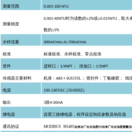
测量范围
0.001-100 NTU
时为读数的±
或±
，取大
0.001-40NTU
2%
0.015NTU
测量精度
数的±
5%
水样流量
≤
≤
300ml/min
X
700ml/min
校准
标液校准、水样校准、零点校准
管件
进样口：
；
排放口：
1/4NPT
1/2NPT
传感器主要材料
机身：
316L
；
密封件：丁氰橡胶；
线
ABS + SUS
电源
100-240VAC (50/60HZ)
输出
3
路
4-20mA
继电器
设置三路继电器，程序设定响应参数及响应值
通讯协议
MODBUS RS485
自来水厂出水浊度计/自来厂出水浊度测量仪