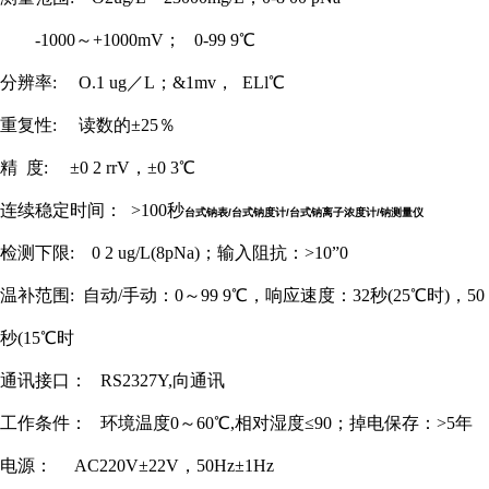
-1000～+1000mV； 0-99 9℃
分辨率
: O.1 ug／L；&1mv， ELl℃
重复性
:
读数的
±25％
精
度
: ±0 2 rrV，±0 3℃
连续稳定时间： >100秒
台式钠表/台式钠度计/台式钠离子浓度计/钠测量仪
检测下限
: 0 2 ug/L(8pNa)；输入阻抗：>10”0
温补范围
: 自动/
手动：
0～99 9℃，响应速度：32秒(25℃时)，50
秒(15℃时
通讯接口：
RS2327Y,向通讯
工作条件：
环境温度0～60℃,相对湿度≤90；掉电保存：>5年
电源
：
AC220V±22V，50Hz±1Hz