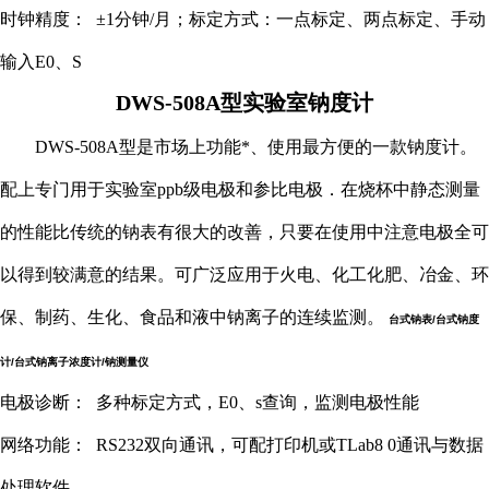
时钟精度： ±1分钟/月；标定方式：一点标定、两点标定、手动
输入E0、S
DWS
-
508A型
实验室钠度计
DWS
-
508A型是市场上功能*、使用最方便的一款
钠度计
。
配上专门用于实验室
ppb级
电极
和参比
电极
．在烧杯中静态测量
的性能比传统的钠表有很大的改善，只要在使用中注意
电极
全可
以得到较满意的结果。可广泛应用于火电、化工化肥、冶金、环
保、制药、生化、食品和液中钠离子的连续监测。
台式钠表/台式钠度
计/台式钠离子浓度计/钠测量仪
电极
诊断：
多种标定方式，E0、s查询，监测
电极
性能
网络功能：
RS232双向通讯，可配打印机或TLab8 0通讯与数据
处理软件