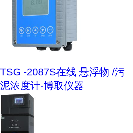
TSG -2087S在线 悬浮物 /污
泥浓度计-博取仪器