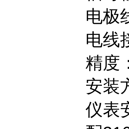
电极
电线
精度：
安装
仪表