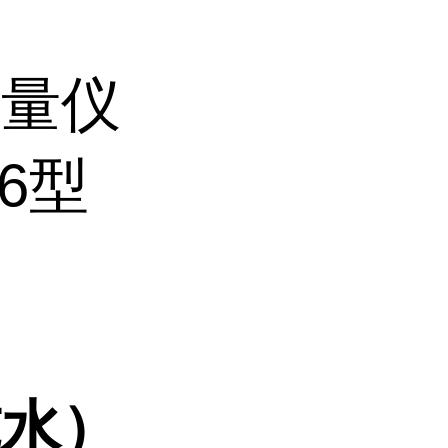
测量仪
06型
纯水）