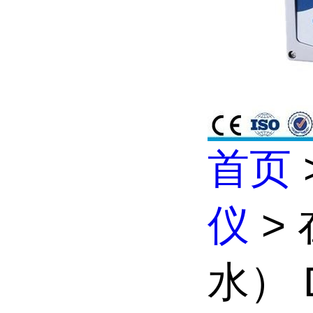
首页
仪
>
水） D