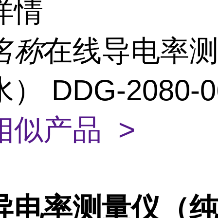
详情
名称
在线导电率
） DDG-2080-
相似产品 >
导电率测量仪（