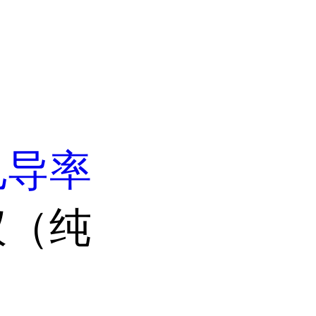
电导率
仪（纯