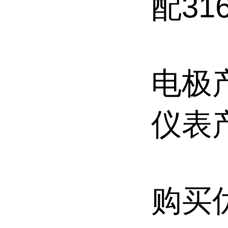
配31
电极
仪表
购买