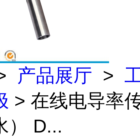
>
产品展厅
>
极
> 在线电导率
） D...