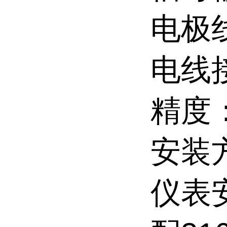
电极
电线
精度：
安装
仪表