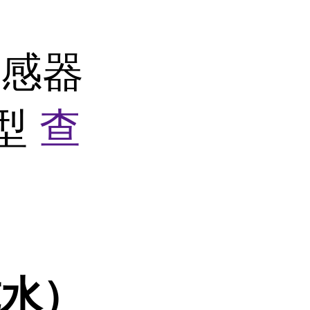
传感器
0型
查
纯水）