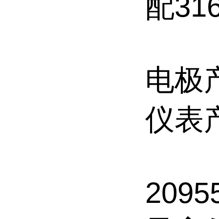
配31
电极
仪表
2095