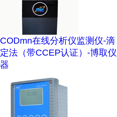
CODmn在线分析仪监测仪-滴
定法（带CCEP认证）-博取仪
器