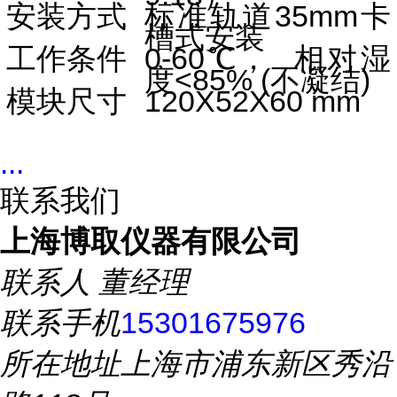
安装方式
标准轨道
35mm
卡
槽式安装
工作条件
0-60℃
， 相对湿
度
<85% (
不凝结
)
模块尺寸
120X52X60 mm
...
联系我们
上海博取仪器有限公司
联系人
董经理
联系手机
15301675976
所在地址
上海市浦东新区秀沿