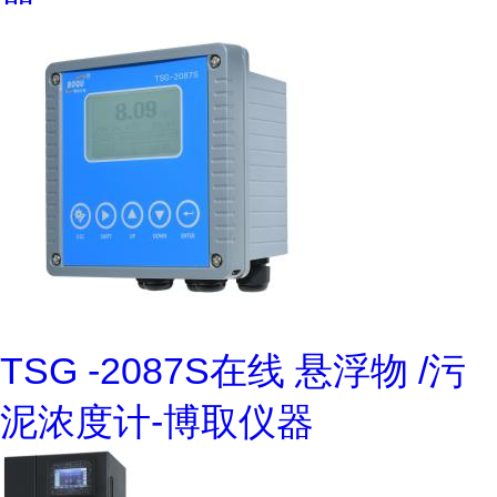
TSG -2087S在线 悬浮物 /污
泥浓度计-博取仪器