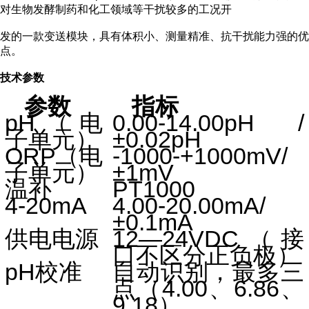
对生物发酵制药和化工领域等干扰较多的工况开
发的一款变送模块，具有体积小、测量精准、抗干扰能力强的优
点。
技术参数
参数
指标
pH
（电
0.00-14.00pH /
子单元）
±0.02pH
ORP
（电
-1000-+1000mV/
子单元）
±1mV
温补
PT1000
4-20mA
4.00-20.00mA/
±0.1mA
供电电源
12—24VDC
（接
口不区分正负极）
pH
校准
自动识别，最多三
点（
4.00
、
6.86
、
9.18
）