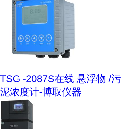
TSG -2087S在线 悬浮物 /污
泥浓度计-博取仪器