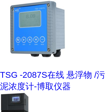
TSG -2087S在线 悬浮物 /污
泥浓度计-博取仪器