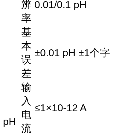
辨
0.01/0.1 pH
率
基
本
±0.01 pH ±1
个字
误
差
输
入
≤1×10-12 A
电
pH
流