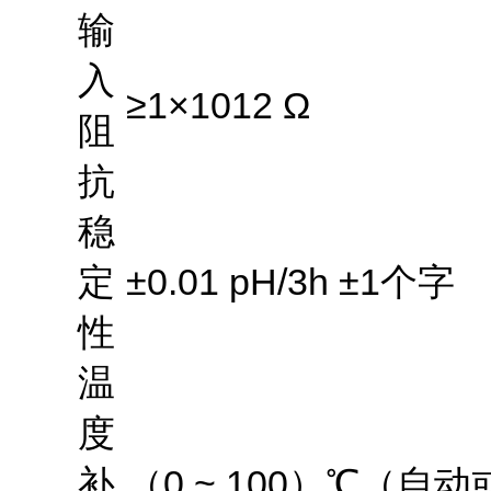
输
入
≥1×1012 Ω
阻
抗
稳
定
±0.01 pH/3h ±1
个字
性
温
度
补
（
0 ~ 100
）
℃
（自动