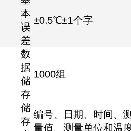
基
本
±0.5℃±1
个字
误
差
数
据
1000
组
储
存
储
编号、日期、时间、
存
量值、测量单位和温