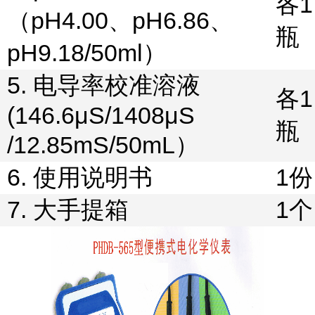
各
1
（
pH4.00
、
pH6.86
、
瓶
pH9.18/50ml
）
5.
电导率校准溶液
各
1
(146.6
μ
S/1408
μ
S
瓶
/12.85mS/50mL
）
6.
使用说明书
1
份
7.
大手提箱
1
个