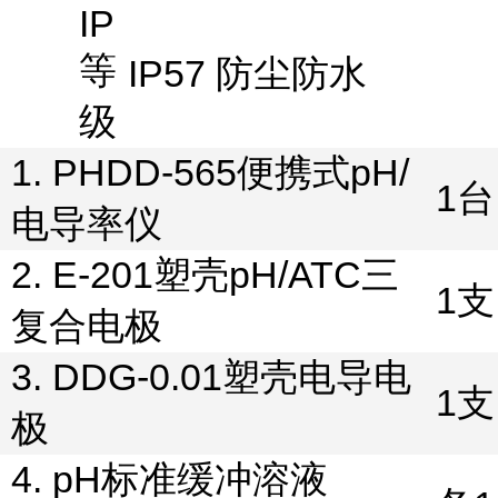
IP
等
IP57
防尘防水
级
1. PHDD-565
便携式
pH/
1
台
电导率仪
2. E-201
塑壳
pH/ATC
三
1
支
复合电极
3. DDG-0.01
塑壳电导电
1
支
极
4. pH
标准缓冲溶液