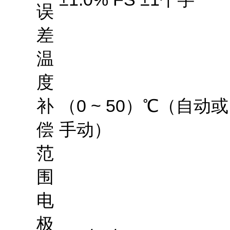
误
差
温
度
补
（
0 ~ 50
）
℃
（自动或
偿
手动）
范
围
电
极