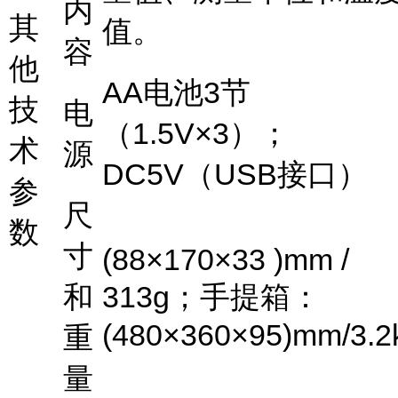
内
其
值。
容
他
AA
电池
3
节
技
电
（
1.5V×3
）；
术
源
DC5V
（
USB
接口）
参
尺
数
寸
(88×170×33 )mm /
和
313g
；手提箱：
(480×360×95)mm/3.2
重
量