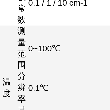
0.1 / 1 / 10 cm-1
常
数
测
量
0~100℃
范
围
分
温
辨
0.1℃
度
率