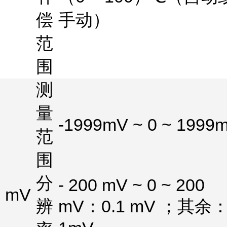
偿
手动）
范
围
测
量
-1999mV ~ 0 ~ 1999
范
围
分
- 200 mV ~ 0 ~ 200
mV
辨
mV
：
0.1 mV
；其余