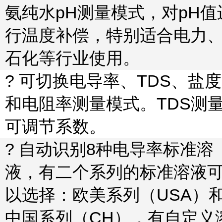
氨纯水
pH
测量模式，对
pH
值
行温度补偿，特别适合电力
石化等行业使用。
? 可切换电导率、
TDS
、盐度
和电阻率测量模式。
TDS
测
可调节系数。
? 自动识别
8
种电导率标准溶
液，有二个系列的标准溶液
以选择：欧美系列（
USA
）
中国系列（
CH
），有自定义