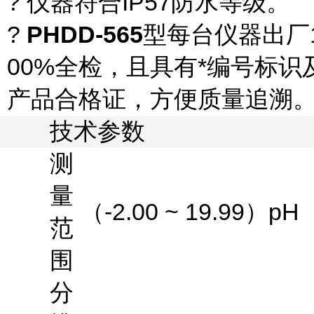
? 仪器符合
IP57
防水等级。
?
PHDD-565
型每台仪器出厂
00%
全检，且具有*编号标识
产品合格证，方便质量追溯
技术参数
测
量
（
-2.00 ~ 19.99
）
pH
范
围
分