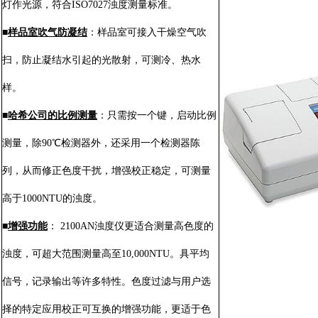
灯作光源，符合
ISO7027
浊度测量标准。
■
样品室吹气防凝结
：样品室可接入干燥空气吹
扫，防止凝结水引起的光散射，可测冷、热水
样。
■
哈希公司的比例测量
：只需按一个键，启动比例
测量，除
90
℃检测器外，还采用一个检测器陈
列，从而修正色度干扰，增强校正稳定，可测量
高于
1000NTU
的浊度。
■
增强功能
：
2100AN
浊度仪更适合测量高色度的
浊度，可超大范围测量高至
10,000NTU
。具平均
信号，记录输出等许多特性。色度过滤与用户选
择的特定应用校正可互换的增强功能，更适于色