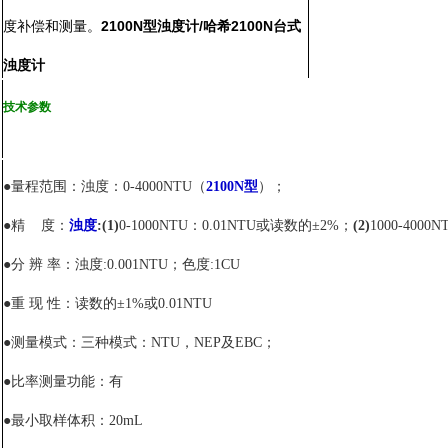
2100N型浊度计/哈希2100N台式
度补偿和测量。
浊度计
技术参数
●量程范围：浊度：
0-4000NTU
（
2100N
型
）；
●精 度：
浊度
:(1)
0-1000NTU
：
0.01NTU
或读数的±
2%
；
(2)
1000-4000N
●分 辨 率：浊度
:0.001NTU
；色度
:1CU
●重 现 性：读数的±
1%
或
0.01NTU
●
测量模式：三种模式：
NTU
，
NEP
及
EBC
；
●比率测量功能：有
●最小取样体积：
20mL