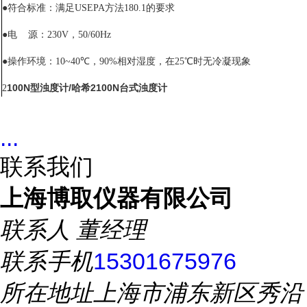
●符合标准：满足
USEPA
方法
180.1
的要求
●电 源：
230V
，
50/60Hz
●操作环境：
10~40
℃，
90%
相对湿度，在
25
℃时无冷凝现象
100N型浊度计/哈希2100N台式浊度计
2
...
联系我们
上海博取仪器有限公司
联系人
董经理
联系手机
15301675976
所在地址
上海市浦东新区秀沿