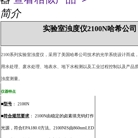
简介
实验室浊度仪
2100N
哈希公司
2100
系列实验室浊度仪，采用了美国哈希公司技术的光学系统设计而成
用水处理、废水处理、地表水、地下水检测以及工业过程控制以及产品
浊度测量。
仪器特点
■
型号
：
2100N
■
符合规范要求
：
2100N
由稳定的卤素填充钨灯作
光源，符合
EPA180.0
方法。
2100NIS
由
860nmLED