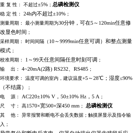
±5%
总磷检测仪
重
复
性：
不超过
；
24h内不超过±10%
稳
定
性：
；
30分钟，可在5～120min任意修
测量周期：
最小测量周期为
改显色时间
；
10～9999min任意可调）和整点测量
采样周期：
时间间隔（
模式
；
1～99天任意间隔任意时刻可调
校准周期：
；
4~20mA(2路) RS232、RS485
输
出：
；
+5～28℃；湿度≤90%
环境要求：
温度可调的室内，建议温度
（不结露）
；
AC220±10% V，50±10% Hz，5 A
电
源：
；
1570×宽500×深450 mm
总磷检测仪
尺
寸：
高
；
其
他：
异常报警和断电不会丢失数据；触摸屏显示及指令输
入；