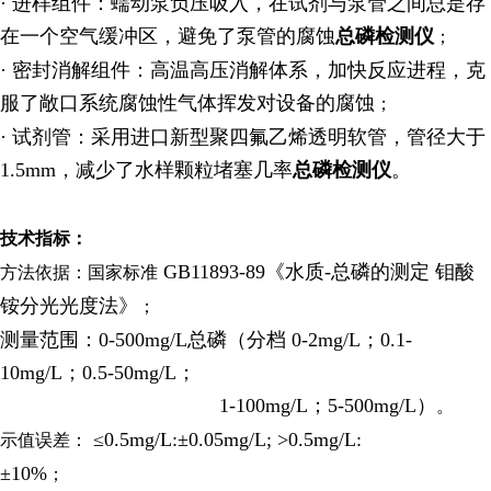
· 进样组件：蠕动泵负压吸入，在试剂与泵管之间总是存
在一个空气缓冲区，避免了泵管的腐蚀
总磷检测仪
；
· 密封消解组件：高温高压消解体系，加快反应进程，克
服了敞口系统腐蚀性气体挥发对设备的腐蚀
；
· 试剂管：采用进口新型聚四氟乙烯透明软管，管径大于
1.5mm，减少了水样颗粒堵塞几率
总磷检测仪
。
技术指标：
GB11893-89《水质-总磷的测定 钼酸
方法依据：国家标准
铵分光光度法》
；
测量范围：0-500mg/L总磷（分档 0-2mg/L；0.1-
10mg/L；0.5-50mg/L；
1-100mg/L；5-500mg/L）
。
≤0.5mg/L:±0.05mg/L; >0.5mg/L:
示值误差：
±10%
；