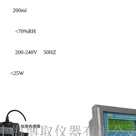
 200ml
 <70%RH
200-240V 50HZ
 <25W