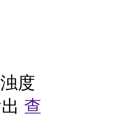
管浊度
A输出
查