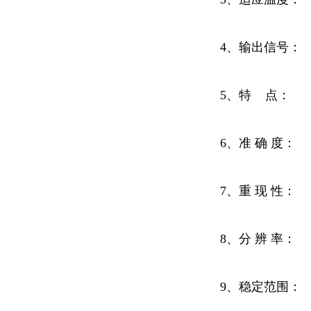
4、输出信号：
5、特 点： 
6、准 确 度：
7、重 现 性：
8、分 辨 率： 
9、稳定范围： 