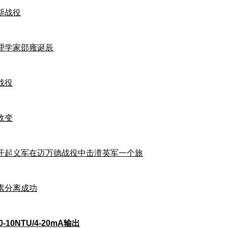
罗斯战役
北宋理学家邵雍诞辰
汶战役
月政变
日阿富汗起义军在迈万德战役中击溃英军一个旅
岛素分离成功
10NTU/4-20mA输出