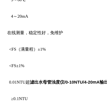
 4～20mA
在线测量，稳定性好，免维护
 <FS（满量程）±1%
 <FS±1%
0.01NTU超
滤出水母管浊度仪/0-10NTU/4-20mA输
≥0.1NTU