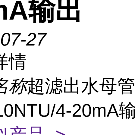
mA输出
-07-27
详情
名称
超滤出水母
-10NTU/4-20m
似产品 >