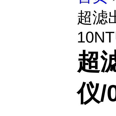
超滤
10NTU
超
仪/0