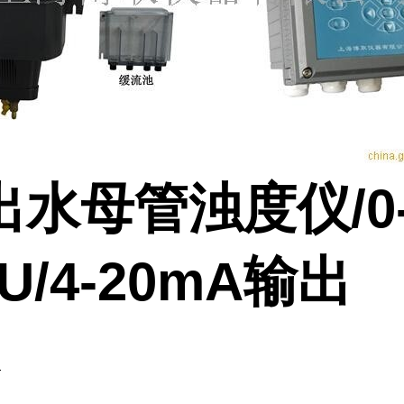
出水母管浊度仪/0
TU/4-20mA输出
天