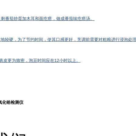
；剩番茄炒蛋加木耳和面疙瘩，做成番茄味疙瘩汤。
质地较硬，为了节约时间，使其口感更好，烹调前需要对粗粮进行浸泡处
表皮更为致密，泡豆时间应在12小时以上。
氧化锆检测仪