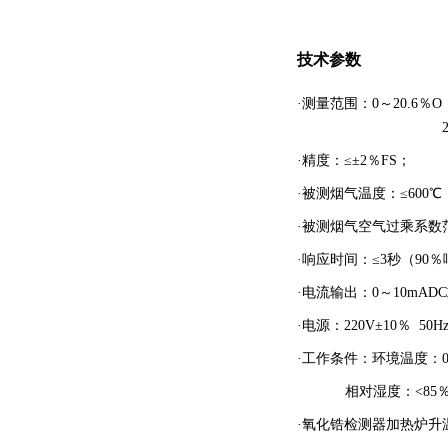
技术参数
·测量范围：0～20.6
％
O
·精度：≤±2％FS；
·被测烟气温度：≤600℃
·被测烟气空气过乘系数范
·响应时间：≤3秒（90
·电流输出：0～10mADC
·电源：220V±10％ 50H
·工作条件：环境温度：0
相对湿度：
<85
·氧化锆检测器加热炉升