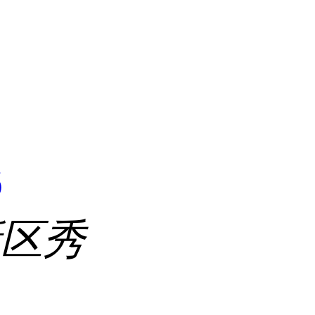
司
6
新区秀