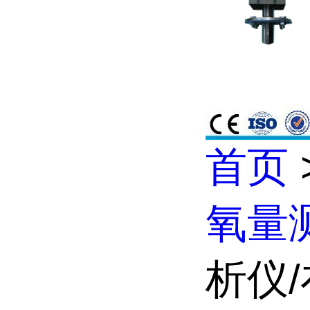
首页
氧量
析仪/