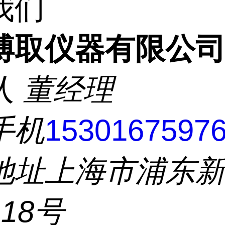
我们
博取仪器有限公
人
董经理
手机
1530167597
地址
上海市浦东
18号