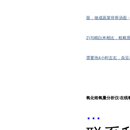
面，做成蔬菜排骨汤面
2)与精白米相比，粗粮
需要泡4小时左右，杂豆
氧化锆氧量分析仪/在线
...