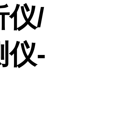
仪/
仪-