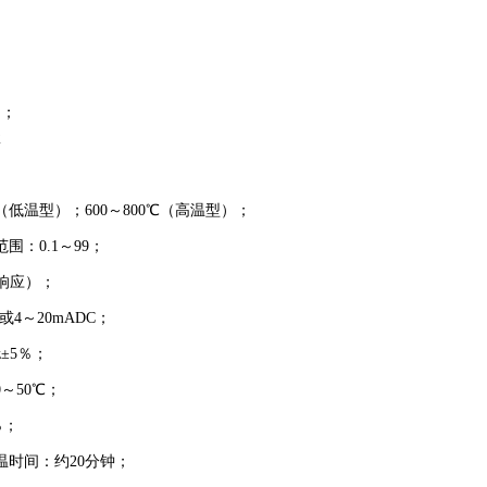
；
2
（低温型）；600～800℃（高温型）；
围：0.1～99；
％响应）；
或4～20mADC；
z±5％；
～50℃；
％；
温时间：约20分钟；