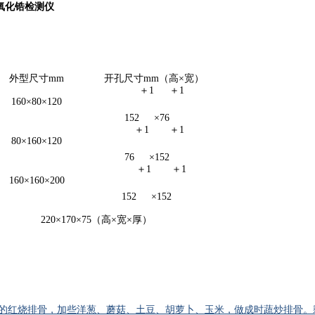
氧化锆检测仪
外型尺寸mm
开孔尺寸mm（高×宽）
＋1
＋1
160×80×120
152
×76
＋1
＋1
80×160×120
76
×152
＋1
＋1
160×160×200
152
×152
220×170×75（高×宽×厚）
剩的红烧排骨，加些洋葱、蘑菇、土豆、胡萝卜、玉米，做成时蔬炒排骨。