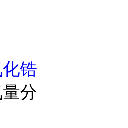
氧化锆
氧量分