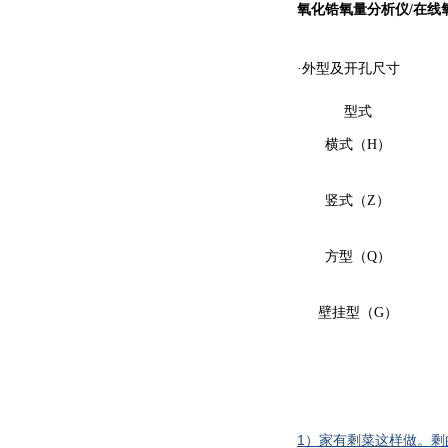
氧化锆氧量分析仪/在线
·外型及开孔尺寸
型式
横式（H）
竖式（Z）
方型（Q）
壁挂型（G）
1）家有剩菜这样做。