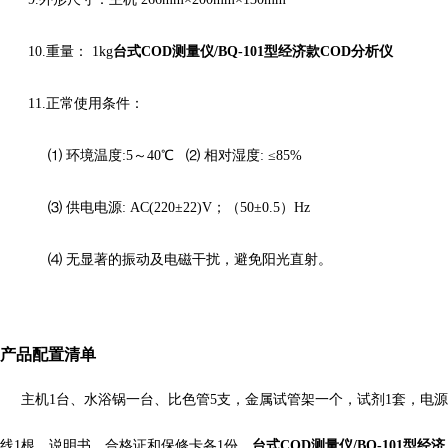
10.
重量：
1kg
台式COD测量仪/BQ-101型经济款COD分析仪
11
.
正常使用条件：
⑴ 环境温度:5
～
40℃ ⑵ 相对湿度: ≤85%
⑶ 供电电源: AC(220±22)V；（50±0.5）Hz
⑷ 无显著的振动及电磁干扰，避免阳光直射。
产品配置清单
主机
1
台、水浴锅一台、比色管
5
支，金属试管架一个，试剂
1
套，电源
线
1
根，说明书、合格证和保修卡各
1
份。
台式COD测量仪/BQ-101型经济