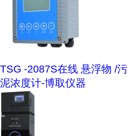
TSG -2087S在线 悬浮物 /污
泥浓度计-博取仪器