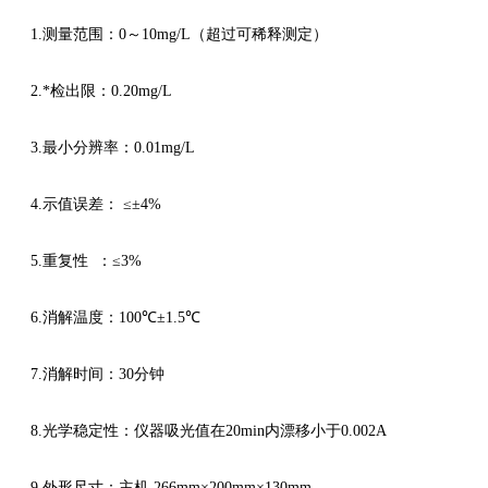
1.
测量范围：
0
～
10mg/L
（超过可稀释测定）
2.
*检出限：
0.20mg/L
3.
最小分辨率：
0.01mg/L
4.
示值误差：
≤±4%
5.
重复性 ：
≤3%
6.
消解温度：
100
℃
±1.5
℃
7.
消解时间：
30
分钟
8.
光学稳定性：仪器吸光值在
20min
内漂移小于
0.002A
9.
外形尺寸：主机
266
mm×200mm×130mm