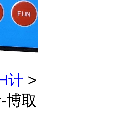
H计
>
计-博取