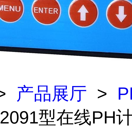
>
产品展厅
>
P
-2091型在线PH