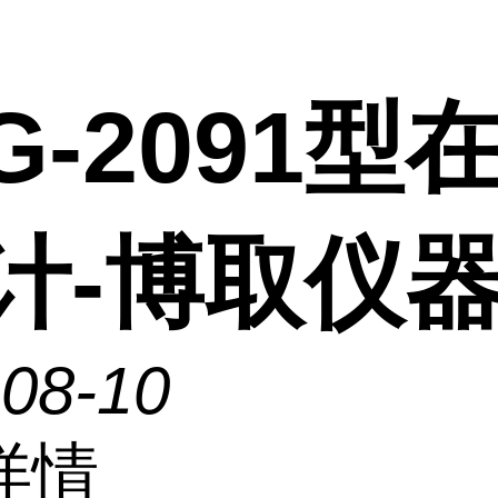
G-2091型
H计-博取仪
-08-10
详情