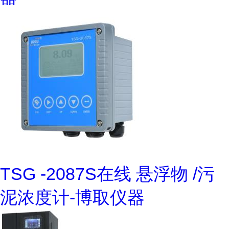
TSG -2087S在线 悬浮物 /污
泥浓度计-博取仪器