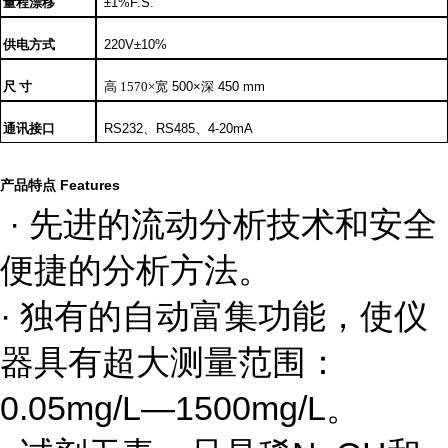
量程漂移
±
1%F.S.
供电方式
220V
±
10%
尺
寸
高
1570×
宽
500×
深
450 mm
通讯接口
RS232
、
RS485
、
4-20mA
产品特点
Features
· 先进的流动分析技术和安全
便捷的分析方法。
· 独有的自动富集功能，使仪
器具有超大测量范围：
0.05mg/L
—
1500mg/L
。