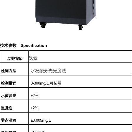
技术
参数
Specification
氨氮
监测指标
水杨酸分光光度法
检测方法
检测量程
0-300mg/L,
可拓展
示值误差
±
2%
重复性
±
2%
零点漂移
±
0.005mg/L