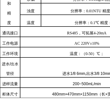
和
浊度
分辨率：
0.01NTU
精
精
度
温度
分辨率：
0.1℃
精度
通讯接口
RS485
，
可拓展
4-20mA
工作电源
AC 220V±10%
工作环境
温度：（
0-50
）
℃
；
进水
/
出水
管径
进水
1/8 6mm,
出水
3/8 10m
进样流量
200~500mL/min
柜体尺寸
480mm
×
470mm
×
1150mm
（长×