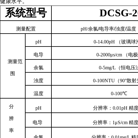
健康水平。
系统型号
DCSG-2
测量配置
pH/
余氯
/
电导率
/
浊度
/
温度
pH
0-14.00
p
H
（玻璃球
电导
0-2
00
0μ
s/cm
（电极
测量范
余氯
0-
5
mg/L
（
恒电压
围
浊度
0-
100
NTU
（
90°
散射
温度
0-100℃
分
pH
分辨率：
0.01pH
精
辨
电导
分辨率：
1μS/cm
精
率
余氯
分辨率：
0.01mg/L
精