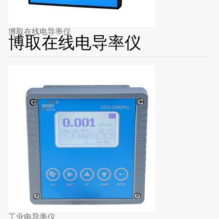
博取在线电导率仪
博取在线电导率仪
工业电导率仪