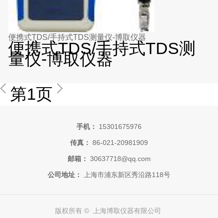
便携式TDS/手持式TDS测量仪-博取仪器
便携式TDS/手持式TDS测
量仪-博取仪器
第1页
手机：
15301675976
传真：
86-021-20981909
邮箱：
30637718@qq.com
公司地址：
上海市浦东新区秀沿路118号
版权所有 © 上海博取仪器有限公司