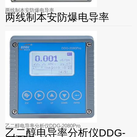
两线制本安防爆电导率
两线制本安防爆电导率
乙二醇电导率分析仪DDG-2080Pro
乙二醇电导率分析仪DDG-