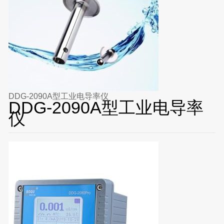
DDG-2090A型工业电导率仪
DDG-2090A型工业电导率
仪