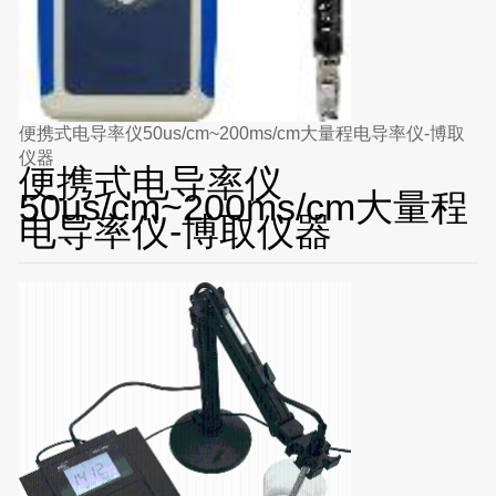
便携式电导率仪50us/cm~200ms/cm大量程电导率仪-博取
仪器
便携式电导率仪
50us/cm~200ms/cm大量程
电导率仪-博取仪器