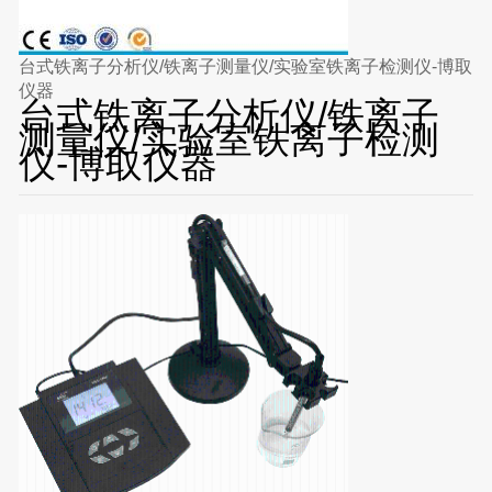
台式铁离子分析仪/铁离子测量仪/实验室铁离子检测仪-博取
仪器
台式铁离子分析仪/铁离子
测量仪/实验室铁离子检测
仪-博取仪器