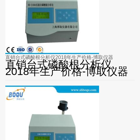
直销台式磷酸根分析仪2018年生产价格-博取仪器
直销台式磷酸根分析仪
2018年生产价格-博取仪器