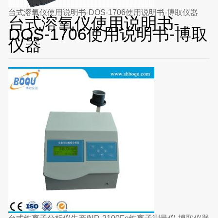
台式溶氧仪使用说明书-DOS-1706使用说明书-博取仪器
台式溶氧仪使用说明书-
DOS-1706使用说明书-博取
仪器