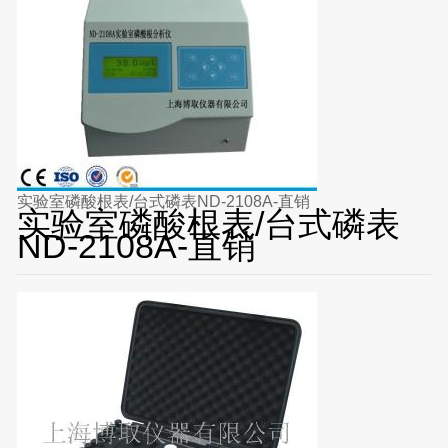
实验室磷酸根表/台式磷表ND-2108A-直销
实验室磷酸根表/台式磷表
ND-2108A-直销