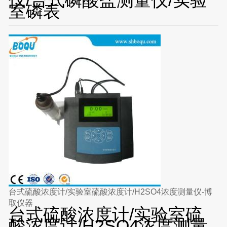
仪/台式磷酸盐测量仪/实验
室磷表
台式硫酸浓度计/实验室硫酸浓度计/H2SO4浓度测量仪-博
取仪器
台式硫酸浓度计/实验室硫
酸浓度计/H2SO4浓度测量