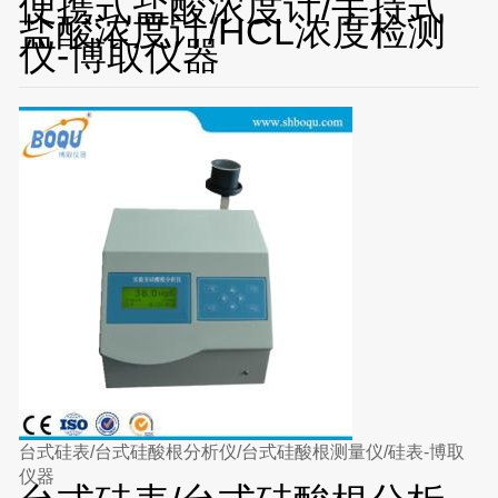
便携式盐酸浓度计/手持式
盐酸浓度计/HCL浓度检测
仪-博取仪器
台式硅表/台式硅酸根分析仪/台式硅酸根测量仪/硅表-博取
仪器