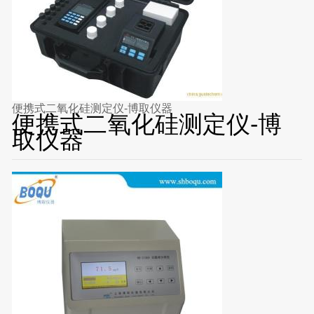
便携式二氧化硅测定仪-博取仪器
便携式二氧化硅测定仪-博
取仪器