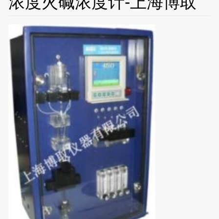
浓度火碱浓度计-上海博取