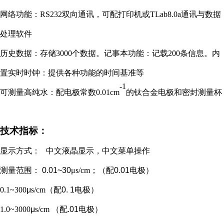
网络功能：RS232双向通讯，可配打印机或TLab8.0a通讯与数据
处理软件
历史数据：存储3000个数据。记事本功能：记载200条信息。内
置实时时钟：提供各种功能的时间基准等
-1
可测量高纯水：配电极常数0.01cm
的钛合金电极和密封测量杯
技术指标：
显示方式： 中文液晶显示，中文菜单操作
测量范围：
0.01~30
μ
s/cm
；（配
0.01
电极）
0.1~300
μ
s/cm
（配
0. 1
电极）
1.0~3000
μ
s/cm
（配
.01
电极）