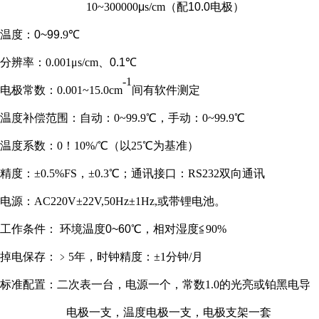
10~300000
μ
s/cm
（配
10.0
电极）
温度：
0~99.
9℃
分辨率：0.001
μ
s/cm
、
0.1
℃
-1
电极常数：0.001~15.0cm
间有软件测定
温度补偿范围：自动：0~99.9℃，手动：0~99.9℃
温度系数：0！10%/℃（以25℃为基准）
精度：±0.5%FS，±0.3℃；通讯接口：RS232双向通讯
电源：AC220V±22V,50Hz±1Hz
,或带锂电池。
工作条件： 环境温度
0~60
℃，相对湿度≦90%
掉电保存：﹥5年，时钟精度：±1分钟/月
标准配置：二次表一台，电源一个，常数1.0的光亮或铂黑电导
电极一支，温度电极一支，电极支架一套